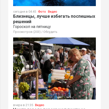
сегодня в 04:45
Фото
Видео
Близнецы, лучше избегать поспешных
решений
Гороскоп на пятницу
Просмотров (203)
/
Обсудить
вчера в 21:35
Видео