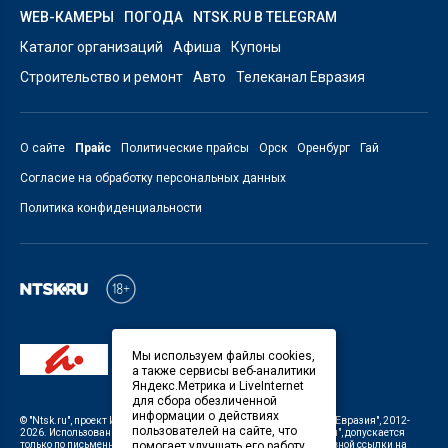
WEB-КАМЕРЫ
ПОГОДА
NTSK.RU В TELEGRAM
Каталог организаций
Афиша
Купоны
Строительство и ремонт
Авто
Телеканал Евразия
О сайте
Прайс
Политические прайсы
Орск
Оренбург
Гай
Согласие на обработку персональных данных
Политика конфиденциальности
Мы используем файлы cookies,
а также сервисы веб-аналитики
Яндекс.Метрика и LiveInternet
для сбора обезличенной
информации о действиях
©
"Ntsk.ru"
, проект
ИП Савин В.В. Служба информации: ООО "ТРК "Евразия"
, 2012-
пользователей на сайте, что
2026. Использование материалов, размещенных на сайте
"Ntsk.ru"
, допускается
помогает улучшать его работу.
только по письменному разрешению Редакции с указанием активной ссылки на