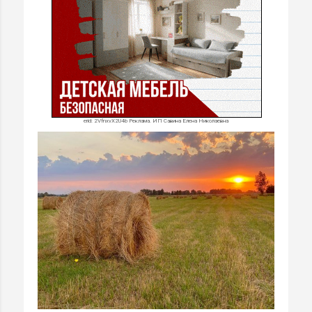
erid: 2VfnxvX2U4b Реклама. ИП Савина Елена Николаевна