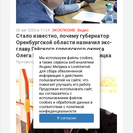
03 авг 2026 в 11:24
ЭКСКЛЮЗИВ
Видео
Стало известно, почему губернатор
Оренбургской области назначил экс-
главу Гайского городского округа
Олега Папунина мэром Новотроицка
Мы используем файлы cookies,
Просмотров (2814)
/
Обсудить
а также сервисы веб-аналитики
Яндекс.Метрика и LiveInternet
для сбора обезличенной
информации о действиях
пользователей на сайте, что
помогает улучшать его работу.
Продолжая использовать сайт,
вы соглашаетесь с
использованием файлов
cookies и обработкой данных в
соответствии с политикой
конфиденциальности.
Я согласен