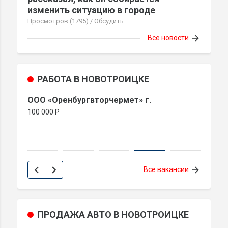
изменить ситуацию в городе
Просмотров (1795)
/
Обсудить
arrow_forward
Все новости
РАБОТА В НОВОТРОИЦКЕ
Слесарь электрик (Автоэлектрик)
Тре
Стабильная, развивающаяся компания
терр
АНСЕР, специализируется в облас
вахт
80 000 P
100 
chevron_left
chevron_right
arrow_forward
Все вакансии
ПРОДАЖА АВТО В НОВОТРОИЦКЕ