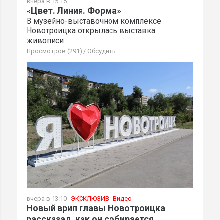
вчера в 15:15
«Цвет. Линия. Форма»
В музейно-выставочном комплексе
Новотроицка открылась выставка
живописи
Просмотров (291)
/
Обсудить
вчера в 13:10
ЭКСКЛЮЗИВ
Видео
Новый врип главы Новотроицка
рассказал, как он собирается