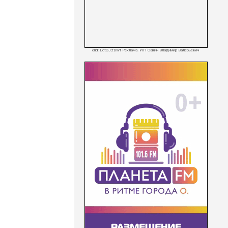
erid: LdtCJzDWt Реклама. ИП Савин Владимир Валерьевич