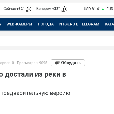
Сейчас
+32°
Вечером
+32°
USD
81.41
EUR
А
WEB-КАМЕРЫ
ПОГОДА
NTSK.RU В TELEGRAM
КАТ
АВТО
Обсудить
ариев:
0
Просмотров: 9098
 достали из реки в
 предварительную версию