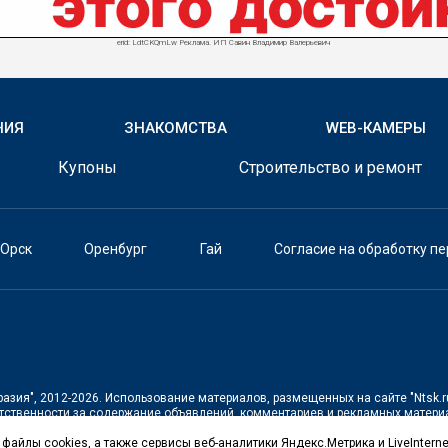
erid: LdtCKQmLw Реклама. ИП Савин Владимир Валерьевич
НИЯ
ЗНАКОМСТВА
WEB-КАМЕРЫ
Купоны
Строительство и ремонт
Орск
Оренбург
Гай
Согласие на обработку п
разия"
, 2012-2026. Использование материалов, размещенных на сайте
"Ntsk.r
тственности за содержание объявлений, комментариев и рекламных материа
файлы cookies, а также сервисы веб-аналитики Яндекс.Метрика и LiveInterne
щенной на территории Российской Федерации)