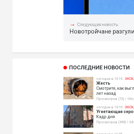
→
Следующая новость:
Новотройчане разгули
ПОСЛЕДНИЕ НОВОСТИ
сегодня в 15:15
ЭКСК
Жесть
Смотрите, как выг
лет назад
Просмотров (72)
/
Обс
сегодня в 13:10
ЭКСК
Угнетающая серос
Кадр дня
Просмотров (399)
/
Об