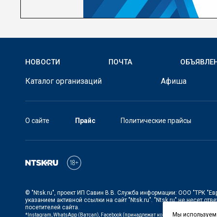
НОВОСТИ
ПОЧТА
ОБЪЯВЛЕ
Каталог организаций
Афиша
О сайте
Прайс
Политические прайсы
©
"Ntsk.ru"
, проект
ИП Савин В.В. Служба информации: ООО "ТРК "Ев
указанием активной ссылки на сайт
"Ntsk.ru"
.
"Ntsk.ru"
не несет отве
посетителей сайта.
Мы используем 
*Instagram, WhatsApp (Ватсап), Facebook (принадлежат корпорации Meta, запре