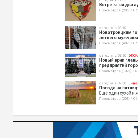
сегодня в 11:05
Встретятся два а
Просмотров (295)
/
Об
сегодня в 09:40
Новотроицким го
летнего мужчины,
Просмотров (487)
/
Об
сегодня в 08:30
ЭКСК
Новый врип глав
предприятий гор
Просмотров (1024)
/
О
сегодня в 07:00
Виде
Погода на пятницу
Ещё один сухой и 
Просмотров (203)
/
Об