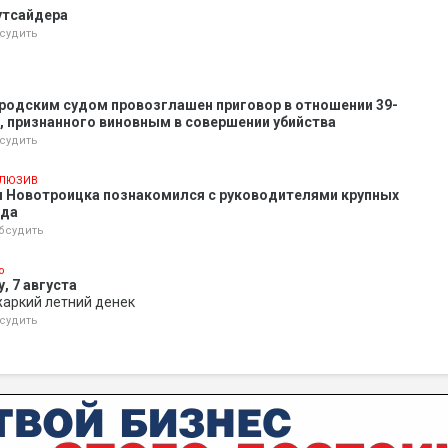
утсайдера
судить
родским судом провозглашен приговор в отношении 39-
 признанного виновным в совершении убийства
судить
ЛЮЗИВ
ы Новотроицка познакомился с руководителями крупных
ода
бсудить
о
, 7 августа
жаркий летний денек
судить