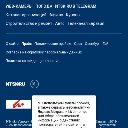
WEB-КАМЕРЫ
ПОГОДА
NTSK.RU В TELEGRAM
Каталог организаций
Афиша
Купоны
Строительство и ремонт
Авто
Телеканал Евразия
О сайте
Прайс
Политические прайсы
Орск
Оренбург
Гай
Согласие на обработку персональных данных
Политика конфиденциальности
Мы используем файлы cookies,
а также сервисы веб-аналитики
Яндекс.Метрика и LiveInternet
для сбора обезличенной
информации о действиях
©
"Ntsk.ru"
, проект
ИП Савин В.В. Служба информации: ООО "ТРК "Евразия"
, 2012-
пользователей на сайте, что
2026. Использование материалов, размещенных на сайте
"Ntsk.ru"
, допускается