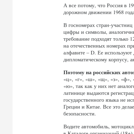
А все потому, что Россия в 1
дорожном движении 1968 год
В госномерах стран-участниц
цифры и символы, аналогичн
требование подходят только 12
на отечественных номерах при
алфавите – D. Ее используют
дипломатическому корпусу, а
Поэтому на российских авт
«ц», «г», «ш», «щ», «з», «ф», «
«ю», так как у них нет анало
латинице выдаются регистрац
государственного языка не и
Греции и Китае. Все это дела
безопасности.
Водите автомобиль, мотоцикл
в Каталоге организаций (18+)