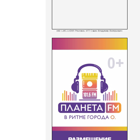
erid: LdtCJzDWt Реклама. ИП Савин Владимир Валерьевич