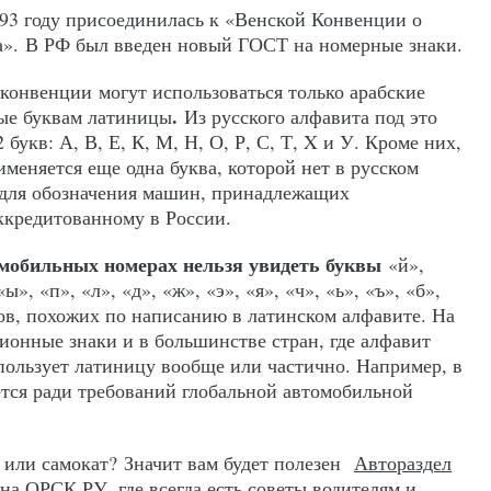
993 году присоединилась к «Венской Конвенции о
а». В РФ был введен новый ГОСТ на номерные знаки.
 конвенции могут использоваться только арабские
.
ые буквам латиницы
Из русского алфавита под это
 букв: А, В, Е, К, М, Н, О, Р, С, Т, X и У. Кроме них,
меняется еще одна буква, которой нет в русском
 для обозначения машин, принадлежащих
ккредитованному в России.
омобильных номерах нельзя увидеть буквы
«й»,
ы», «п», «л», «д», «ж», «э», «я», «ч», «ь», «ъ», «б»,
гов, похожих по написанию в латинском алфавите. На
ионные знаки и в большинстве стран, где алфавит
спользует латиницу вообще или частично. Например, в
ется ради требований глобальной автомобильной
 или самокат? Значит вам будет полезен
Автораздел
 на ОРСК.РУ, где всегда есть советы водителям и