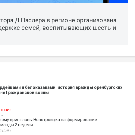
тора Д.Паслера в регионе организована
ддержке семей, воспитывающих шесть и
рдейцами и белоказаками: история вражды оренбургских
оне Гражданской войны
ЛЮЗИВ
..
овому врип главы Новотроицка на формирование
оманды 2 недели
судить