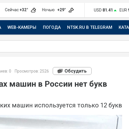
Сейчас
+32°
Ночью
+29°
USD
81.41
EUR
А
WEB-КАМЕРЫ
ПОГОДА
NTSK.RU В TELEGRAM
КАТ
АВТО
Обсудить
иев:
0
Просмотров: 2526
ах машин в России нет букв
ких машин используется только 12 букв