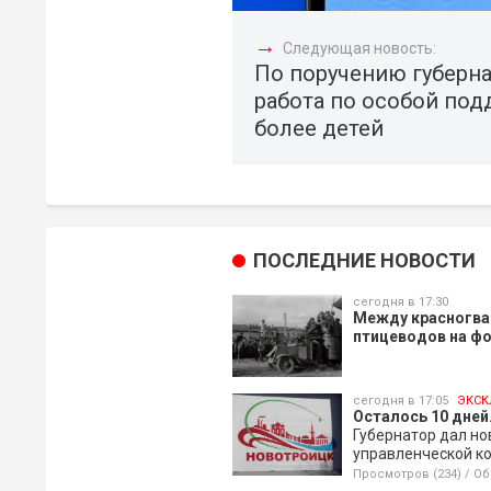
→
Следующая новость:
По поручению губерна
работа по особой по
более детей
ПОСЛЕДНИЕ НОВОСТИ
сегодня в 17:30
Между красногва
птицеводов на ф
сегодня в 17:05
ЭКСК
Осталось 10 дней.
Губернатор дал н
управленческой к
Просмотров (234)
/
Об