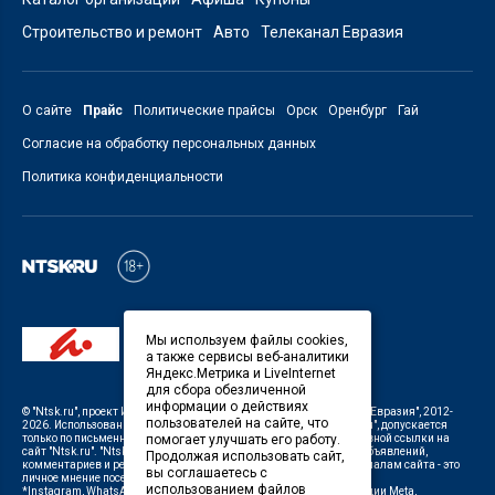
Строительство и ремонт
Авто
Телеканал Евразия
О сайте
Прайс
Политические прайсы
Орск
Оренбург
Гай
Согласие на обработку персональных данных
Политика конфиденциальности
Мы используем файлы cookies,
а также сервисы веб-аналитики
Яндекс.Метрика и LiveInternet
для сбора обезличенной
информации о действиях
©
"Ntsk.ru"
, проект
ИП Савин В.В. Служба информации: ООО "ТРК "Евразия"
, 2012-
пользователей на сайте, что
2026. Использование материалов, размещенных на сайте
"Ntsk.ru"
, допускается
только по письменному разрешению Редакции с указанием активной ссылки на
помогает улучшать его работу.
сайт
"Ntsk.ru"
.
"Ntsk.ru"
не несет ответственности за содержание объявлений,
Продолжая использовать сайт,
комментариев и рекламных материалов. Комментарии к материалам сайта - это
вы соглашаетесь с
личное мнение посетителей сайта.
использованием файлов
*Instagram, WhatsApp (Ватсап), Facebook (принадлежат корпорации Meta,