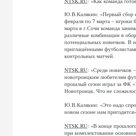
NTSK.RU
: «Как команда гото
Ю.В.Калякин: «Первый сбор с
февраля по 7 марта – игроки 
марта в г.Сочи команда заним
различные комбинации в обор
потенциальных новичков. В н
приглашёнными футболистами.
контрольных матчей.
NTSK.RU
: «Среди новичков 
новотроицким любителям футб
прошлый сезон играл за ФК «
Новотроицк. Что не сложилос
Ю.В.Калякин: «Это надо спрос
новом сезоне нам пригодится»
NTSK.RU
: «В конце прошлог
при комплектовании основного