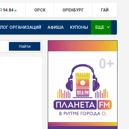
R
94.84
ОРСК
ОРЕНБУРГ
ГАЙ
expand_more
АЛОГ ОРГАНИЗАЦИЙ
АФИША
КУПОНЫ
ЕЩЕ
ТЕЛЕКАНАЛ ЕВРАЗИЯ