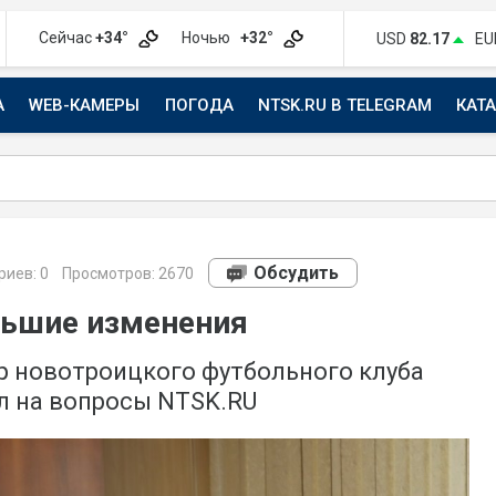
Сейчас
+34°
Ночью
+32°
USD
82.17
EU
А
WEB-КАМЕРЫ
ПОГОДА
NTSK.RU В TELEGRAM
КАТ
АВТО
Обсудить
риев:
0
Просмотров: 2670
льшие изменения
р новотроицкого футбольного клуба
л на вопросы NTSK.RU