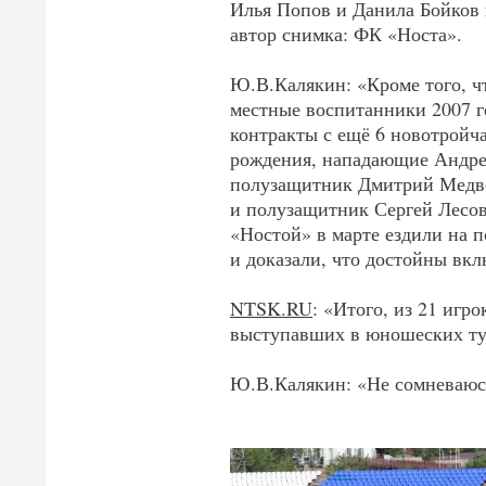
Илья Попов и Данила Бойков 
автор снимка: ФК «Носта».
Ю.В.Калякин: «Кроме того, ч
местные воспитанники 2007 г
контракты с ещё 6 новотройч
рождения, нападающие Андрей 
полузащитник Дмитрий Медвед
и полузащитник Сергей Лесовс
«Ностой» в марте ездили на 
и доказали, что достойны вк
NTSK.RU
: «Итого, из 21 игр
выступавших в юношеских ту
Ю.В.Калякин: «Не сомневаюс