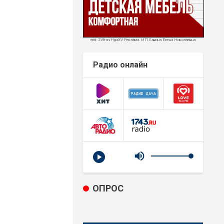
erid: 2VfnxvHgaXV Реклама. ИП Савина Елена Николаевна
Радио онлайн
ОПРОС