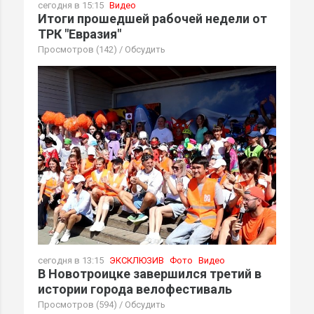
сегодня в 15:15
Видео
Итоги прошедшей рабочей недели от
ТРК "Евразия"
Просмотров (142)
/
Обсудить
сегодня в 13:15
ЭКСКЛЮЗИВ
Фото
Видео
В Новотроицке завершился третий в
истории города велофестиваль
Просмотров (594)
/
Обсудить