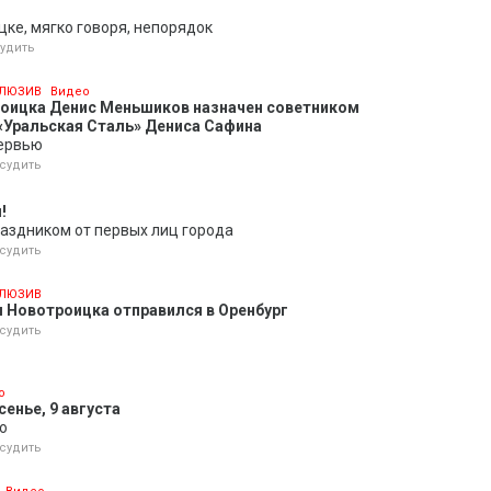
цке, мягко говоря, непорядок
удить
ЛЮЗИВ
Видео
роицка Денис Меньшиков назначен советником
«Уральская Сталь» Дениса Сафина
ервью
судить
!
аздником от первых лиц города
судить
ЛЮЗИВ
 Новотроицка отправился в Оренбург
судить
о
енье, 9 августа
о
судить