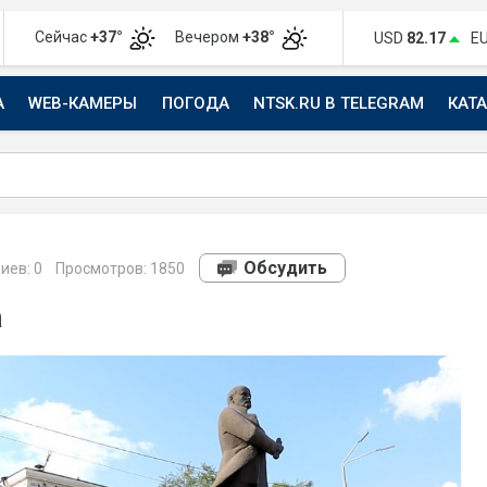
Сейчас
+37°
Вечером
+38°
USD
82.17
E
А
WEB-КАМЕРЫ
ПОГОДА
NTSK.RU В TELEGRAM
КАТ
АВТО
Обсудить
иев:
0
Просмотров: 1850
а