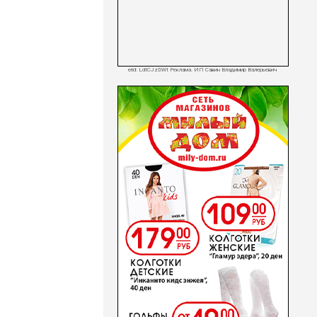
erid: LdtCJzDWt Реклама. ИП Савин Владимир Валерьевич