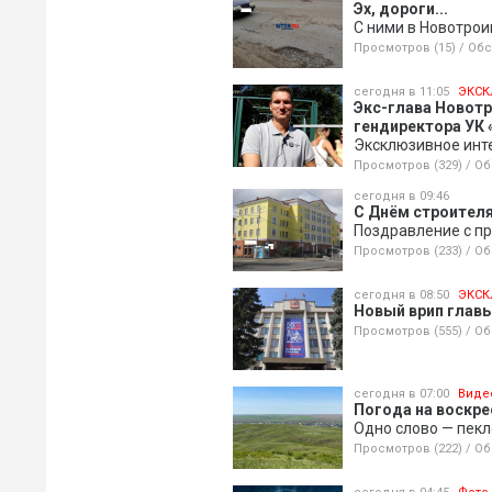
Эх, дороги...
С ними в Новотрои
Просмотров (15)
/
Обс
сегодня в 11:05
ЭКСК
Экс-глава Новот
гендиректора УК 
Эксклюзивное инт
Просмотров (329)
/
Об
сегодня в 09:46
С Днём строителя
Поздравление с пр
Просмотров (233)
/
Об
сегодня в 08:50
ЭКСК
Новый врип главы
Просмотров (555)
/
Об
сегодня в 07:00
Виде
Погода на воскрес
Одно слово — пекл
Просмотров (222)
/
Об