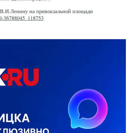
 В.И.Ленину на привокзальной площади
wall-36788045_118753