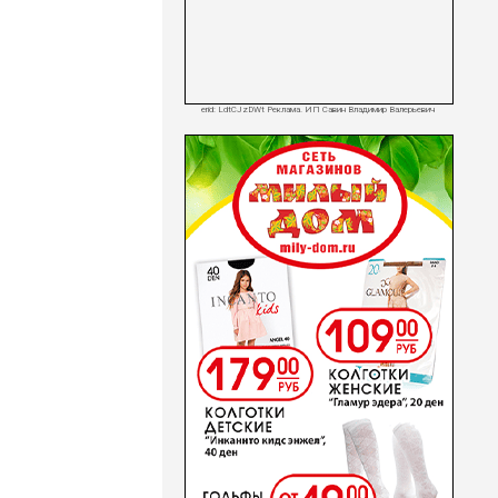
erid: LdtCJzDWt Реклама. ИП Савин Владимир Валерьевич