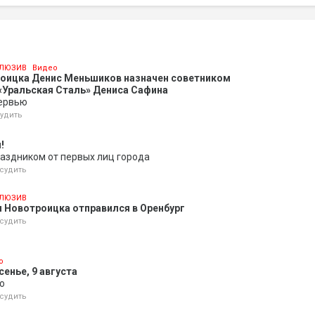
ЛЮЗИВ
Видео
роицка Денис Меньшиков назначен советником
«Уральская Сталь» Дениса Сафина
ервью
удить
!
аздником от первых лиц города
судить
ЛЮЗИВ
 Новотроицка отправился в Оренбург
судить
о
енье, 9 августа
о
судить