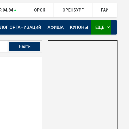
R
94.84
ОРСК
ОРЕНБУРГ
ГАЙ
expand_more
АЛОГ ОРГАНИЗАЦИЙ
АФИША
КУПОНЫ
ЕЩЕ
ТЕЛЕКАНАЛ ЕВРАЗИЯ