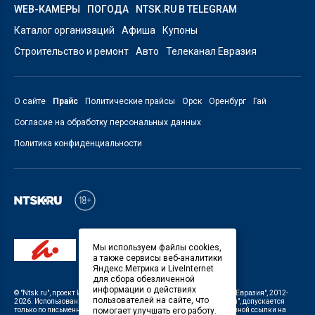
WEB-КАМЕРЫ
ПОГОДА
NTSK.RU В TELEGRAM
Каталог организаций
Афиша
Купоны
Строительство и ремонт
Авто
Телеканал Евразия
О сайте
Прайс
Политические прайсы
Орск
Оренбург
Гай
Согласие на обработку персональных данных
Политика конфиденциальности
Мы используем файлы cookies,
а также сервисы веб-аналитики
Яндекс.Метрика и LiveInternet
для сбора обезличенной
информации о действиях
©
"Ntsk.ru"
, проект
ИП Савин В.В. Служба информации: ООО "ТРК "Евразия"
, 2012-
пользователей на сайте, что
2026. Использование материалов, размещенных на сайте
"Ntsk.ru"
, допускается
только по письменному разрешению Редакции с указанием активной ссылки на
помогает улучшать его работу.