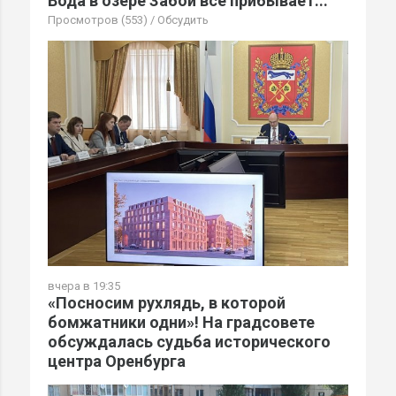
Вода в озере Забой всё прибывает...
Просмотров (553)
/
Обсудить
вчера в 19:35
«Посносим рухлядь, в которой
бомжатники одни»! На градсовете
обсуждалась судьба исторического
центра Оренбурга