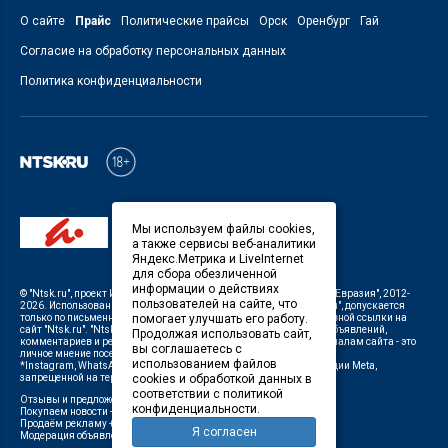
О сайте
Прайс
Политические прайсы
Орск
Оренбург
Гай
Согласие на обработку персональных данных
Политика конфиденциальности
Мы используем файлы cookies,
а также сервисы веб-аналитики
Яндекс.Метрика и LiveInternet
для сбора обезличенной
информации о действиях
©
"Ntsk.ru"
, проект
ИП Савин В.В. Служба информации: ООО "ТРК "Евразия"
, 2012-
пользователей на сайте, что
2026. Использование материалов, размещенных на сайте
"Ntsk.ru"
, допускается
помогает улучшать его работу.
только по письменному разрешению Редакции с указанием активной ссылки на
сайт
"Ntsk.ru"
.
"Ntsk.ru"
не несет ответственности за содержание объявлений,
Продолжая использовать сайт,
комментариев и рекламных материалов. Комментарии к материалам сайта - это
вы соглашаетесь с
личное мнение посетителей сайта.
использованием файлов
*Instagram, WhatsApp (Ватсап), Facebook (принадлежат корпорации Meta,
cookies и обработкой данных в
запрещенной на территории Российской Федерации)
соответствии с политикой
Отзывы и предложения о работе портала:
orsk@orsk.ru
конфиденциальности.
Покупаем новости +7(3537) 611-000,
ntsk@orsk.ru
;
Продаём рекламу +7 (3537) 25-08-07,
250807@orsk.ru
;
Я согласен
Модерация объявлений +7 (905) 896-71-28