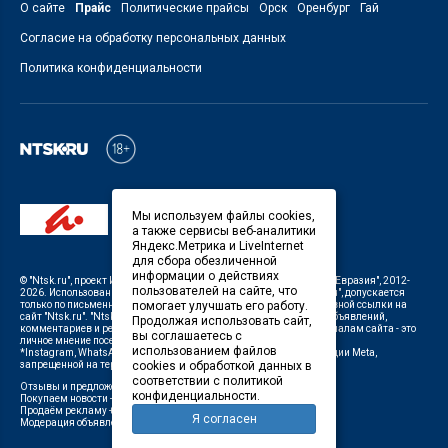
О сайте
Прайс
Политические прайсы
Орск
Оренбург
Гай
Согласие на обработку персональных данных
Политика конфиденциальности
Мы используем файлы cookies,
а также сервисы веб-аналитики
Яндекс.Метрика и LiveInternet
для сбора обезличенной
информации о действиях
©
"Ntsk.ru"
, проект
ИП Савин В.В. Служба информации: ООО "ТРК "Евразия"
, 2012-
пользователей на сайте, что
2026. Использование материалов, размещенных на сайте
"Ntsk.ru"
, допускается
помогает улучшать его работу.
только по письменному разрешению Редакции с указанием активной ссылки на
сайт
"Ntsk.ru"
.
"Ntsk.ru"
не несет ответственности за содержание объявлений,
Продолжая использовать сайт,
комментариев и рекламных материалов. Комментарии к материалам сайта - это
вы соглашаетесь с
личное мнение посетителей сайта.
использованием файлов
*Instagram, WhatsApp (Ватсап), Facebook (принадлежат корпорации Meta,
cookies и обработкой данных в
запрещенной на территории Российской Федерации)
соответствии с политикой
Отзывы и предложения о работе портала:
orsk@orsk.ru
конфиденциальности.
Покупаем новости +7(3537) 611-000,
ntsk@orsk.ru
;
Продаём рекламу +7 (3537) 25-08-07,
250807@orsk.ru
;
Я согласен
Модерация объявлений +7 (905) 896-71-28