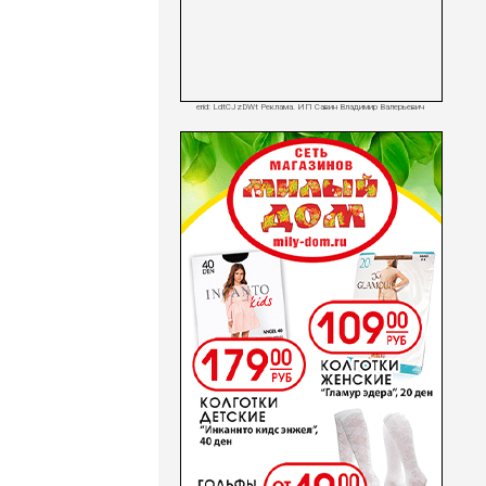
erid: LdtCJzDWt Реклама. ИП Савин Владимир Валерьевич