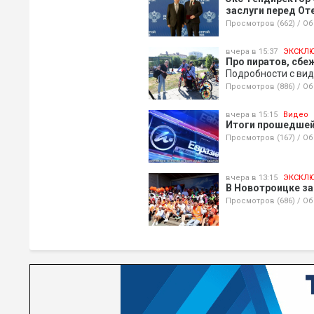
заслуги перед Оте
Просмотров (662)
/
Об
вчера в 15:37
ЭКСКЛ
Про пиратов, сбе
Подробности с вид
Просмотров (886)
/
Об
вчера в 15:15
Видео
Итоги прошедшей 
Просмотров (167)
/
Об
вчера в 13:15
ЭКСКЛ
В Новотроицке за
Просмотров (686)
/
Об