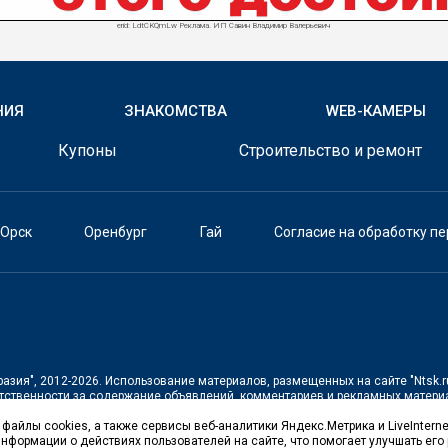
erid: LdtCKQmLw Реклама. ИП Савин Владимир Валерьевич
НИЯ
ЗНАКОМСТВА
WEB-КАМЕРЫ
Купоны
Строительство и ремонт
Орск
Оренбург
Гай
Согласие на обработку п
разия"
, 2012-2026. Использование материалов, размещенных на сайте
"Ntsk.r
тственности за содержание объявлений, комментариев и рекламных материа
файлы cookies, а также сервисы веб-аналитики Яндекс.Метрика и LiveInterne
щенной на территории Российской Федерации)
нформации о действиях пользователей на сайте, что помогает улучшать его 