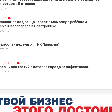
чеством» II степени
судить
ЮЗИВ
Видео
жавших из под венца невест и мамочку с ребёнком
ео о III велопараде в Новотроицке
судить
рабочей недели от ТРК "Евразия"
судить
ЮЗИВ
Фото
Видео
вершился третий в истории города велофестиваль
судить