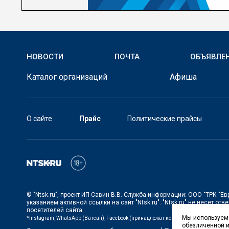
НОВОСТИ
ПОЧТА
ОБЪЯВЛЕ
Каталог организаций
Афиша
О сайте
Прайс
Политические прайсы
©
"Ntsk.ru"
, проект
ИП Савин В.В. Служба информации: ООО "ТРК "Ев
указанием активной ссылки на сайт
"Ntsk.ru"
.
"Ntsk.ru"
не несет отве
посетителей сайта.
Мы используем 
*Instagram, WhatsApp (Ватсап), Facebook (принадлежат корпорации Meta, запре
обезличенной и