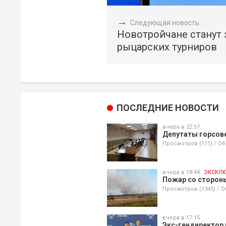
→
Следующая новость:
Новотройчане станут
рыцарских турниров
ПОСЛЕДНИЕ НОВОСТИ
вчера в 22:57
Депутаты горсов
Просмотров (111)
/
Об
вчера в 18:44
ЭКСКЛ
Пожар со стороны
Просмотров (1345)
/
О
вчера в 17:15
Экс-гендиректор