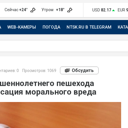
Сейчас
+24°
Утром
+18°
USD
82.17
EUR
А
WEB-КАМЕРЫ
ПОГОДА
NTSK.RU В TELEGRAM
КАТ
АВТО
Обсудить
тариев:
0
Просмотров: 1069
ршеннолетнего пешехода
сация морального вреда