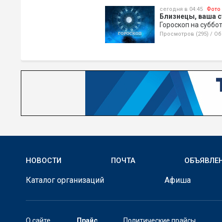
сегодня в 04:45
Фото
Близнецы, ваша с
Гороскоп на суббо
Просмотров (295)
/
Об
НОВОСТИ
ПОЧТА
ОБЪЯВЛЕ
Каталог организаций
Афиша
О сайте
Прайс
Политические прайсы