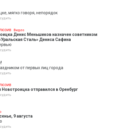
цке, мягко говоря, непорядок
судить
ЛЮЗИВ
Видео
роицка Денис Меньшиков назначен советником
«Уральская Сталь» Дениса Сафина
ервью
судить
!
аздником от первых лиц города
судить
ЛЮЗИВ
 Новотроицка отправился в Оренбург
судить
о
енье, 9 августа
о
судить