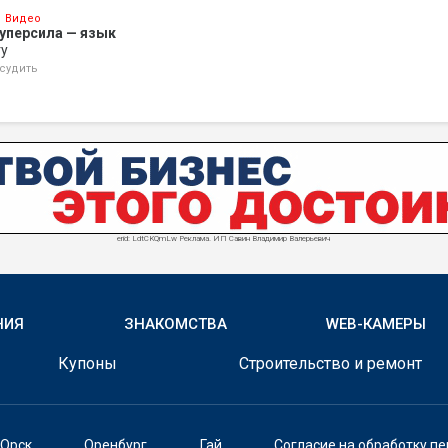
Видео
уперсила — язык
ту
судить
erid: LdtCKQmLw Реклама. ИП Савин Владимир Валерьевич
НИЯ
ЗНАКОМСТВА
WEB-КАМЕРЫ
Купоны
Строительство и ремонт
Орск
Оренбург
Гай
Согласие на обработку п