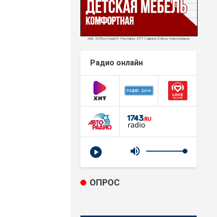
erid: 2VfnxvHgaXV Реклама. ИП Савина Елена Николаевна
Радио онлайн
ОПРОС