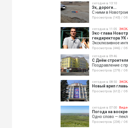
сегодня в 13:10
Эх, дороги...
С ними в Новотрои
Просмотров (143)
/
Об
сегодня в 11:05
ЭКСК
Экс-глава Новот
гендиректора УК 
Эксклюзивное инт
Просмотров (446)
/
Об
сегодня в 09:46
С Днём строителя
Поздравление с пр
Просмотров (279)
/
Об
сегодня в 08:50
ЭКСК
Новый врип главы
Просмотров (612)
/
Об
сегодня в 07:00
Виде
Погода на воскрес
Одно слово — пекл
Просмотров (234)
/
Об