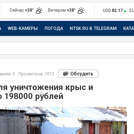
Сейчас
+38°
Вечером
+38°
USD
82.17
E
А
WEB-КАМЕРЫ
ПОГОДА
NTSK.RU В TELEGRAM
КАТ
АВТО
Обсудить
риев:
0
Просмотров: 1013
ля уничтожения крыс и
 198000 рублей