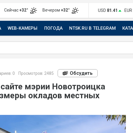
Сейчас
+32°
Вечером
+32°
USD
81.41
EUR
А
WEB-КАМЕРЫ
ПОГОДА
NTSK.RU В TELEGRAM
КАТ
АВТО
Обсудить
риев:
0
Просмотров: 2485
сайте мэрии Новотроицка
азмеры окладов местных