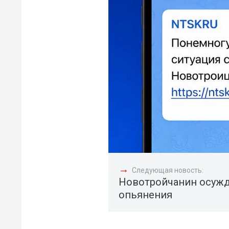
→
Следующая новость:
Новотройчанин осужд
опьянения