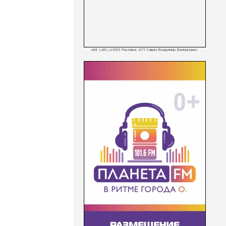
erid: LdtCJzDWt Реклама. ИП Савин Владимир Валерьевич