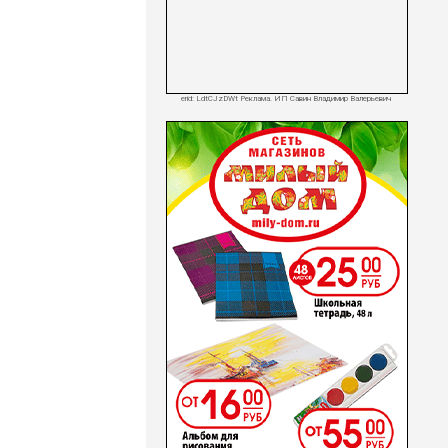
erid: LdtCJzDWt Реклама. ИП Савин Владимир Валерьевич