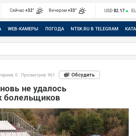
Сейчас
+32°
Вечером
+33°
USD
82.17
E
А
WEB-КАМЕРЫ
ПОГОДА
NTSK.RU В TELEGRAM
КАТ
АВТО
Обсудить
ариев:
0
Просмотров: 961
новь не удалось
х болельщиков