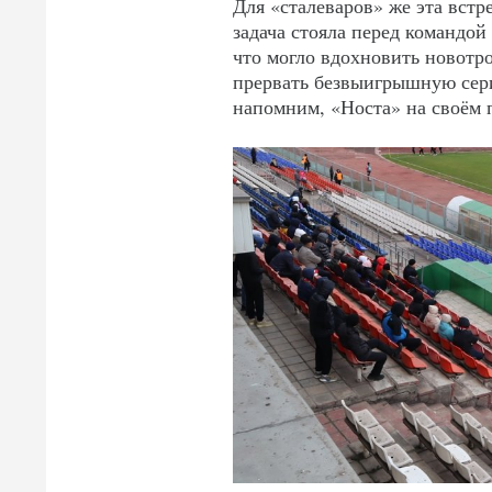
Для «сталеваров» же эта встр
задача стояла перед командой
что могло вдохновить новотро
прервать безвыигрышную серию
напомним, «Носта» на своём п