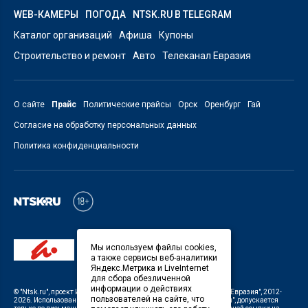
WEB-КАМЕРЫ
ПОГОДА
NTSK.RU В TELEGRAM
Каталог организаций
Афиша
Купоны
Строительство и ремонт
Авто
Телеканал Евразия
О сайте
Прайс
Политические прайсы
Орск
Оренбург
Гай
Согласие на обработку персональных данных
Политика конфиденциальности
Мы используем файлы cookies,
а также сервисы веб-аналитики
Яндекс.Метрика и LiveInternet
для сбора обезличенной
информации о действиях
©
"Ntsk.ru"
, проект
ИП Савин В.В. Служба информации: ООО "ТРК "Евразия"
, 2012-
пользователей на сайте, что
2026. Использование материалов, размещенных на сайте
"Ntsk.ru"
, допускается