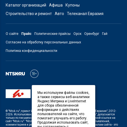
Каталог организаций
Афиша
Купоны
Строительство и ремонт
Авто
Телеканал Евразия
О сайте
Прайс
Политические прайсы
Орск
Оренбург
Гай
Согласие на обработку персональных данных
Политика конфиденциальности
Мы используем файлы cookies,
а также сервисы веб-аналитики
Яндекс.Метрика и LiveInternet
для сбора обезличенной
информации о действиях
©
"Ntsk.ru"
, проект
ИП Савин В.В. Служба информации: ООО "ТРК "Евразия"
, 2012-
пользователей на сайте, что
2026. Использование материалов, размещенных на сайте
"Ntsk.ru"
, допускается
помогает улучшать его работу.
только по письменному разрешению Редакции с указанием активной ссылки на
сайт
"Ntsk.ru"
.
"Ntsk.ru"
не несет ответственности за содержание объявлений,
Продолжая использовать сайт,
комментариев и рекламных материалов. Комментарии к материалам сайта - это
вы соглашаетесь с