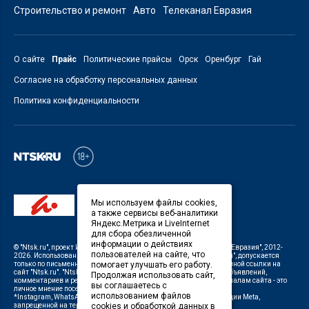
Строительство и ремонт
Авто
Телеканал Евразия
О сайте
Прайс
Политические прайсы
Орск
Оренбург
Гай
Согласие на обработку персональных данных
Политика конфиденциальности
Мы используем файлы cookies,
а также сервисы веб-аналитики
Яндекс.Метрика и LiveInternet
для сбора обезличенной
информации о действиях
©
"Ntsk.ru"
, проект
ИП Савин В.В. Служба информации: ООО "ТРК "Евразия"
, 2012-
пользователей на сайте, что
2026. Использование материалов, размещенных на сайте
"Ntsk.ru"
, допускается
только по письменному разрешению Редакции с указанием активной ссылки на
помогает улучшать его работу.
сайт
"Ntsk.ru"
.
"Ntsk.ru"
не несет ответственности за содержание объявлений,
Продолжая использовать сайт,
комментариев и рекламных материалов. Комментарии к материалам сайта - это
вы соглашаетесь с
личное мнение посетителей сайта.
использованием файлов
*Instagram, WhatsApp (Ватсап), Facebook (принадлежат корпорации Meta,
запрещенной на территории Российской Федерации)
cookies и обработкой данных в