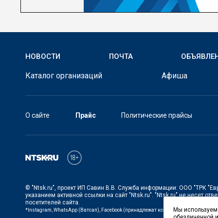
НОВОСТИ
ПОЧТА
ОБЪЯВЛЕ
Каталог организаций
Афиша
О сайте
Прайс
Политические прайсы
©
"Ntsk.ru"
, проект
ИП Савин В.В. Служба информации: ООО "ТРК "Ев
указанием активной ссылки на сайт
"Ntsk.ru"
.
"Ntsk.ru"
не несет отве
посетителей сайта.
Мы используем 
*Instagram, WhatsApp (Ватсап), Facebook (принадлежат корпорации Meta, запре
обезличенной и