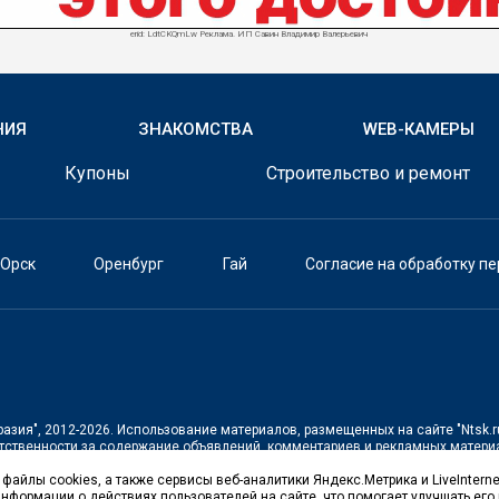
erid: LdtCKQmLw Реклама. ИП Савин Владимир Валерьевич
НИЯ
ЗНАКОМСТВА
WEB-КАМЕРЫ
Купоны
Строительство и ремонт
Орск
Оренбург
Гай
Согласие на обработку п
разия"
, 2012-2026. Использование материалов, размещенных на сайте
"Ntsk.r
тственности за содержание объявлений, комментариев и рекламных материа
файлы cookies, а также сервисы веб-аналитики Яндекс.Метрика и LiveInterne
щенной на территории Российской Федерации)
нформации о действиях пользователей на сайте, что помогает улучшать его 