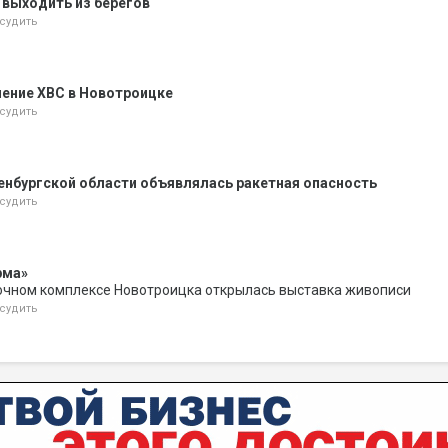
 выходить из берегов
судить
ение ХВС в Новотроицке
судить
енбургской области объявлялась ракетная опасность
судить
рма»
очном комплексе Новотроицка открылась выставка живописи
судить