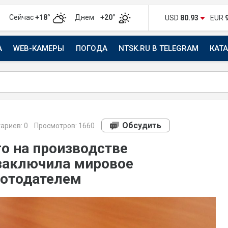
Сейчас
+18°
Днем
+20°
USD
80.93
EUR
А
WEB-КАМЕРЫ
ПОГОДА
NTSK.RU В TELEGRAM
КАТ
АВТО
Обсудить
ариев:
0
Просмотров: 1660
го на производстве
заключила мировое
ботодателем