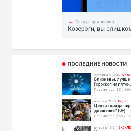
→
Следующая новость:
Козероги, вы слишком
ПОСЛЕДНИЕ НОВОСТИ
сегодня в 04:45
Фото
Близнецы, лучше
Гороскоп на пятни
Просмотров (82)
/
Обс
вчера в 21:35
Видео
Центр города пере
движение? (0+)
Просмотров (535)
/
Об
вчера в 19:01
ЭКСКЛ