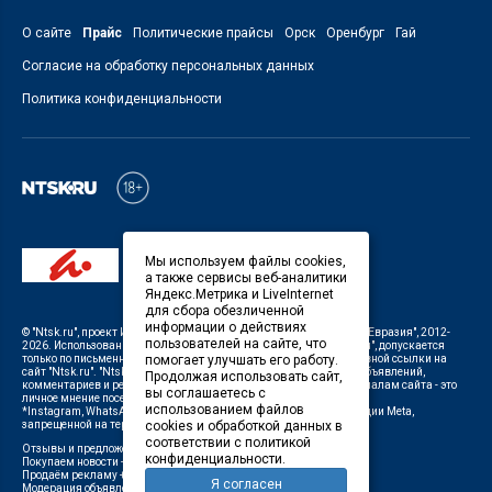
О сайте
Прайс
Политические прайсы
Орск
Оренбург
Гай
Согласие на обработку персональных данных
Политика конфиденциальности
Мы используем файлы cookies,
а также сервисы веб-аналитики
Яндекс.Метрика и LiveInternet
для сбора обезличенной
информации о действиях
©
"Ntsk.ru"
, проект
ИП Савин В.В. Служба информации: ООО "ТРК "Евразия"
, 2012-
пользователей на сайте, что
2026. Использование материалов, размещенных на сайте
"Ntsk.ru"
, допускается
только по письменному разрешению Редакции с указанием активной ссылки на
помогает улучшать его работу.
сайт
"Ntsk.ru"
.
"Ntsk.ru"
не несет ответственности за содержание объявлений,
Продолжая использовать сайт,
комментариев и рекламных материалов. Комментарии к материалам сайта - это
вы соглашаетесь с
личное мнение посетителей сайта.
использованием файлов
*Instagram, WhatsApp (Ватсап), Facebook (принадлежат корпорации Meta,
запрещенной на территории Российской Федерации)
cookies и обработкой данных в
соответствии с политикой
Отзывы и предложения о работе портала:
orsk@orsk.ru
конфиденциальности.
Покупаем новости +7(3537) 611-000,
ntsk@orsk.ru
;
Продаём рекламу +7 (3537) 25-08-07,
250807@orsk.ru
;
Я согласен
Модерация объявлений +7 (905) 896-71-28