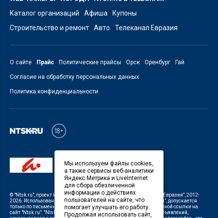
Каталог организаций
Афиша
Купоны
Строительство и ремонт
Авто
Телеканал Евразия
О сайте
Прайс
Политические прайсы
Орск
Оренбург
Гай
Согласие на обработку персональных данных
Политика конфиденциальности
Мы используем файлы cookies,
а также сервисы веб-аналитики
Яндекс.Метрика и LiveInternet
для сбора обезличенной
информации о действиях
©
"Ntsk.ru"
, проект
ИП Савин В.В. Служба информации: ООО "ТРК "Евразия"
, 2012-
пользователей на сайте, что
2026. Использование материалов, размещенных на сайте
"Ntsk.ru"
, допускается
только по письменному разрешению Редакции с указанием активной ссылки на
помогает улучшать его работу.
сайт
"Ntsk.ru"
.
"Ntsk.ru"
не несет ответственности за содержание объявлений,
Продолжая использовать сайт,