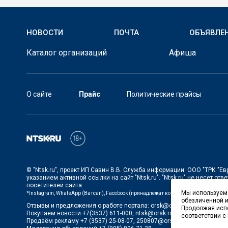
НОВОСТИ
ПОЧТА
ОБЪЯВЛЕ
Каталог организаций
Афиша
О сайте
Прайс
Политические прайсы
©
"Ntsk.ru"
, проект
ИП Савин В.В. Служба информации: ООО "ТРК "Ев
указанием активной ссылки на сайт
"Ntsk.ru"
.
"Ntsk.ru"
не несет отве
посетителей сайта.
Мы используем 
*Instagram, WhatsApp (Ватсап), Facebook (принадлежат корпорации Meta, запре
обезличенной и
Отзывы и предложения о работе портала:
orsk@orsk.ru
Продолжая испо
Покупаем новости +7(3537) 611-000,
ntsk@orsk.ru
;
соответствии с
Продаём рекламу +7 (3537) 25-08-07,
250807@orsk.ru
;