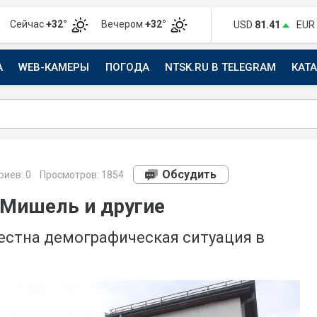
Сейчас
+32°
Вечером
+32°
USD
81.41
EUR
А
WEB-КАМЕРЫ
ПОГОДА
NTSK.RU В TELEGRAM
КАТ
АВТО
Обсудить
риев:
0
Просмотров: 1854
 Мишель и другие
естна демографическая ситуация в