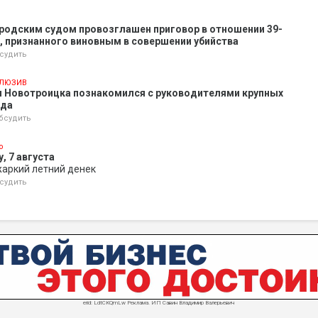
родским судом провозглашен приговор в отношении 39-
 признанного виновным в совершении убийства
судить
ЛЮЗИВ
ы Новотроицка познакомился с руководителями крупных
ода
бсудить
о
, 7 августа
жаркий летний денек
судить
erid: LdtCKQmLw Реклама. ИП Савин Владимир Валерьевич