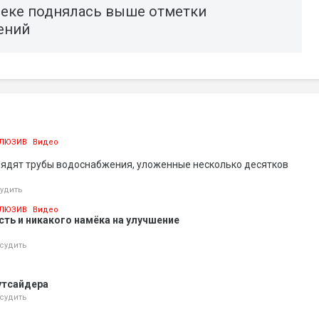
реке поднялась выше отметки
ений
ЛЮЗИВ
Видео
лядят трубы водоснабжения, уложенные несколько десятков
удить
ЛЮЗИВ
Видео
ть и никакого намёка на улучшение
судить
утсайдера
судить