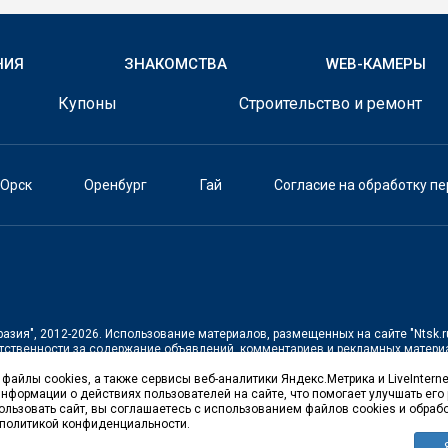
НИЯ
ЗНАКОМСТВА
WEB-КАМЕРЫ
Купоны
Строительство и ремонт
Орск
Оренбург
Гай
Согласие на обработку п
разия"
, 2012-2026. Использование материалов, размещенных на сайте
"Ntsk.r
тственности за содержание объявлений, комментариев и рекламных материа
файлы cookies, а также сервисы веб-аналитики Яндекс.Метрика и LiveInterne
щенной на территории Российской Федерации)
нформации о действиях пользователей на сайте, что помогает улучшать его 
льзовать сайт, вы соглашаетесь с использованием файлов cookies и обраб
 политикой конфиденциальности.