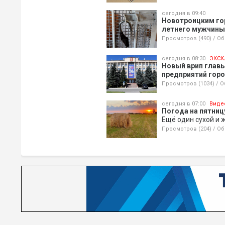
сегодня в 09:40
Новотроицким го
летнего мужчины,
Просмотров (490)
/
Об
сегодня в 08:30
ЭКСК
Новый врип глав
предприятий гор
Просмотров (1034)
/
О
сегодня в 07:00
Виде
Погода на пятницу
Ещё один сухой и 
Просмотров (204)
/
Об