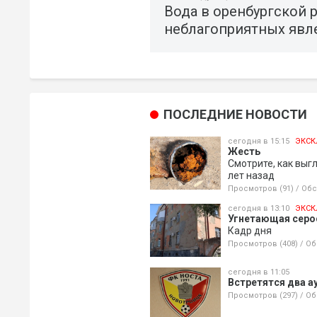
Вода в оренбургской 
неблагоприятных явл
ПОСЛЕДНИЕ НОВОСТИ
сегодня в 15:15
ЭКСК
Жесть
Смотрите, как выг
лет назад
Просмотров (91)
/
Обс
сегодня в 13:10
ЭКСК
Угнетающая серос
Кадр дня
Просмотров (408)
/
Об
сегодня в 11:05
Встретятся два а
Просмотров (297)
/
Об