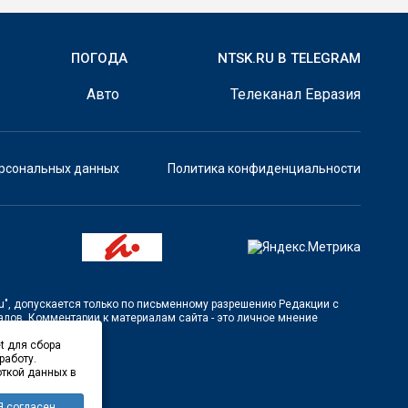
ПОГОДА
NTSK.RU В TELEGRAM
Авто
Телеканал Евразия
ерсональных данных
Политика конфиденциальности
u"
, допускается только по письменному разрешению Редакции с
лов. Комментарии к материалам сайта - это личное мнение
t для сбора
работу.
откой данных в
Я согласен