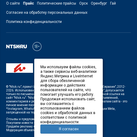
О сайте
Прайс
Политические прайсы
Орск
Оренбург
Гай
Согласие на обработку персональных данных
Политика конфиденциальности
Мы используем файлы cookies,
а также сервисы веб-аналитики
Яндекс.Метрика и LiveInternet
для сбора обезличенной
информации о действиях
©
"Ntsk.ru"
, проект
ИП Савин В.В. Служба информации: ООО "ТРК "Евразия"
, 2012-
пользователей на сайте, что
2026. Использование материалов, размещенных на сайте
"Ntsk.ru"
, допускается
только по письменному разрешению Редакции с указанием активной ссылки на
помогает улучшать его работу.
сайт
"Ntsk.ru"
.
"Ntsk.ru"
не несет ответственности за содержание объявлений,
Продолжая использовать сайт,
комментариев и рекламных материалов. Комментарии к материалам сайта - это
вы соглашаетесь с
личное мнение посетителей сайта.
использованием файлов
*Instagram, WhatsApp (Ватсап), Facebook (принадлежат корпорации Meta,
запрещенной на территории Российской Федерации)
cookies и обработкой данных в
соответствии с политикой
Отзывы и предложения о работе портала:
orsk@orsk.ru
конфиденциальности.
Покупаем новости +7(3537) 611-000,
ntsk@orsk.ru
;
Продаём рекламу +7 (3537) 25-08-07,
250807@orsk.ru
;
Я согласен
Модерация объявлений +7 (905) 896-71-28