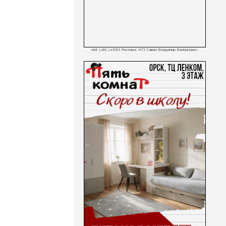
erid: LdtCJzDWt Реклама. ИП Савин Владимир Валерьевич