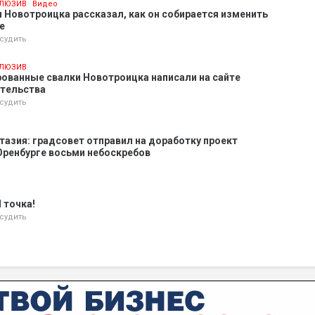
ЛЮЗИВ
Видео
 Новотроицка рассказал, как он собирается изменить
е
судить
ЛЮЗИВ
ованные свалки Новотроицка написали на сайте
ительства
судить
тазия: градсовет отправил на доработку проект
Оренбурге восьми небоскребов
 точка!
судить