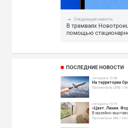
→
Следующая новость:
В трамваях Новотроиц
помощью стационарно
ПОСЛЕДНИЕ НОВОСТИ
сегодня в 15:58
На территории Ор
Просмотров (293)
/
Об
сегодня в 15:15
«Цвет. Линия. Фо
В музейно-выстав
Просмотров (84)
/
Обс