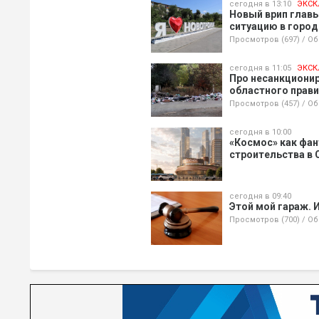
сегодня в 13:10
ЭКСК
Новый врип главы
ситуацию в город
Просмотров (697)
/
Об
сегодня в 11:05
ЭКСК
Про несанкционир
областного прав
Просмотров (457)
/
Об
сегодня в 10:00
«Космос» как фан
строительства в 
сегодня в 09:40
Этой мой гараж. И
Просмотров (700)
/
Об