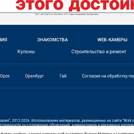
erid: LdtCKQmLw Реклама. ИП Савин Владимир Валерьевич
НИЯ
ЗНАКОМСТВА
WEB-КАМЕРЫ
Купоны
Строительство и ремонт
Орск
Оренбург
Гай
Согласие на обработку п
разия"
, 2012-2026. Использование материалов, размещенных на сайте
"Ntsk.r
тственности за содержание объявлений, комментариев и рекламных материа