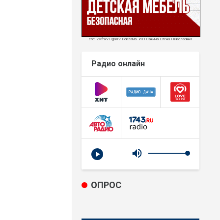
erid: 2VfnxvHgaXV Реклама. ИП Савина Елена Николаевна
Радио онлайн
ОПРОС