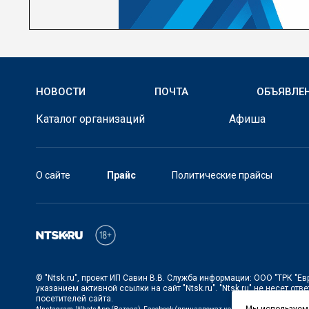
НОВОСТИ
ПОЧТА
ОБЪЯВЛЕ
Каталог организаций
Афиша
О сайте
Прайс
Политические прайсы
©
"Ntsk.ru"
, проект
ИП Савин В.В. Служба информации: ООО "ТРК "Ев
указанием активной ссылки на сайт
"Ntsk.ru"
.
"Ntsk.ru"
не несет отве
посетителей сайта.