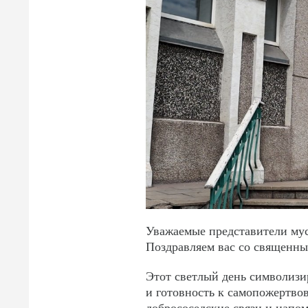
Уважаемые представители му
Поздравляем вас со священны
Этот светлый день символизи
и готовность к самопожертво
добрососедские связи и напо