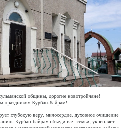
сульманской общины, дорогие новотройчане!
м праздником Курбан-байрам!
рует глубокую веру, милосердие, духовное очищение
ванию. Курбан-байрам объединяет семьи, укрепляет
минает о непреходящей ценности сострадания, заботы