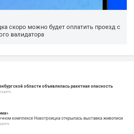
ка скоро можно будет оплатить проезд с
го валидатора
енбургской области объявлялась ракетная опасность
судить
рма»
очном комплексе Новотроицка открылась выставка живописи
удить