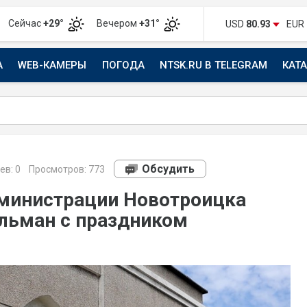
Сейчас
+29°
Вечером
+31°
USD
80.93
EUR
А
WEB-КАМЕРЫ
ПОГОДА
NTSK.RU В TELEGRAM
КАТ
АВТО
Обсудить
ев:
0
Просмотров: 773
министрации Новотроицка
льман с праздником