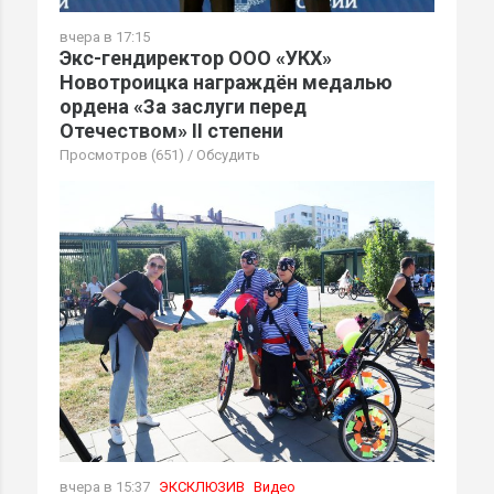
вчера в 17:15
Экс-гендиректор ООО «УКХ»
Новотроицка награждён медалью
ордена «За заслуги перед
Отечеством» II степени
Просмотров (651)
/
Обсудить
вчера в 15:37
ЭКСКЛЮЗИВ
Видео