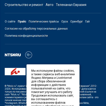
Строительство и ремонт
Авто
Телеканал Евразия
О сайте
Прайс
Политические прайсы
Орск
Оренбург
Гай
Согласие на обработку персональных данных
Политика конфиденциальности
Мы используем файлы cookies,
а также сервисы веб-аналитики
Яндекс.Метрика и LiveInternet
для сбора обезличенной
информации о действиях
©
"Ntsk.ru"
, проект
ИП Савин В.В. Служба информации: ООО "ТРК "Евразия"
, 2012-
пользователей на сайте, что
2026. Использование материалов, размещенных на сайте
"Ntsk.ru"
, допускается
только по письменному разрешению Редакции с указанием активной ссылки на
помогает улучшать его работу.
сайт
"Ntsk.ru"
.
"Ntsk.ru"
не несет ответственности за содержание объявлений,
Продолжая использовать сайт,
комментариев и рекламных материалов. Комментарии к материалам сайта - это
вы соглашаетесь с
личное мнение посетителей сайта.
использованием файлов
*Instagram, WhatsApp (Ватсап), Facebook (принадлежат корпорации Meta,
запрещенной на территории Российской Федерации)