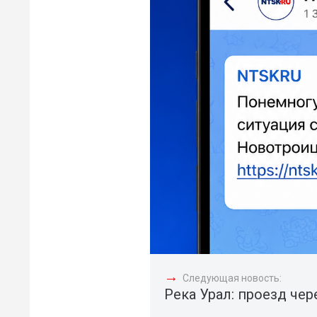
→
Следующая новость:
Река Урал: проезд чер