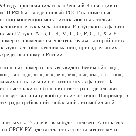
993 году присоединилась к «Венской Конвенции о
а». В РФ был введен новый ГОСТ на номерные
астниц конвенции могут использоваться только
налогичные буквам латиницы. Из русского алфавита
лько 12 букв: А, В, Е, К, М, Н, О, Р, С, Т, X и У.
номерах применяется еще одна буква, которой нет в
пользуют для обозначения машин, принадлежащих
ккредитованному в России.
обильных номерах нельзя увидеть буквы «й», «ц»,
«п», «л», «д», «ж», «э», «я», «ч», «ь», «ъ», «б», «ю»,
похожих по написанию в латинском алфавите. На
ионные знаки и в большинстве стран, где алфавит
спользует латиницу вообще или частично. Например, в
ется ради требований глобальной автомобильной
 или самокат? Значит вам будет полезен Автораздел
 на ОРСК.РУ, где всегда есть советы водителям и