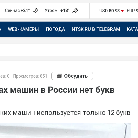
Сейчас
+21°
Утром
+18°
USD
80.93
EUR
А
WEB-КАМЕРЫ
ПОГОДА
NTSK.RU В TELEGRAM
КАТ
АВТО
Обсудить
ев:
0
Просмотров: 851
ах машин в России нет букв
ких машин используется только 12 букв