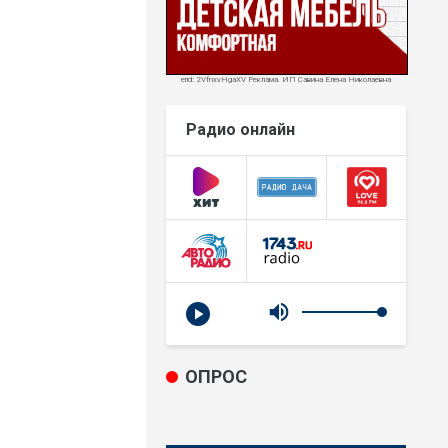
erid: 2VfnxvHgaXV Реклама. ИП Савина Елена Николаевна
Радио онлайн
ОПРОС