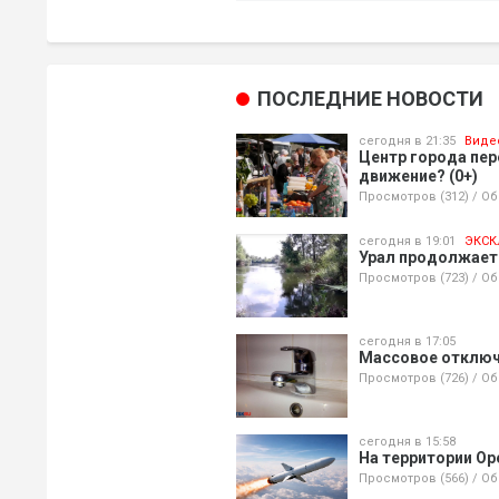
ПОСЛЕДНИЕ НОВОСТИ
сегодня в 21:35
Виде
Центр города пере
движение? (0+)
Просмотров (312)
/
Об
сегодня в 19:01
ЭКСК
Урал продолжает
Просмотров (723)
/
Об
сегодня в 17:05
Массовое отключ
Просмотров (726)
/
Об
сегодня в 15:58
На территории Ор
Просмотров (566)
/
Об