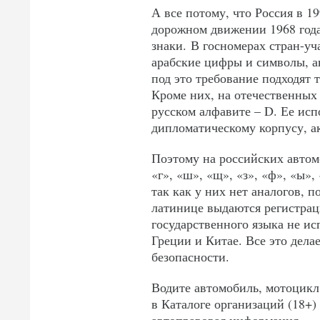
А все потому, что Россия в 1
дорожном движении 1968 год
знаки. В госномерах стран-уч
арабские цифры и символы, а
под это требование подходят то
Кроме них, на отечественных 
русском алфавите – D. Ее ис
дипломатическому корпусу, а
Поэтому на российских автом
«г», «ш», «щ», «з», «ф», «ы», 
так как у них нет аналогов, 
латинице выдаются регистрац
государственного языка не и
Греции и Китае. Все это дела
безопасности.
Водите автомобиль, мотоцикл
в Каталоге организаций (18+)
автоправовая информация.