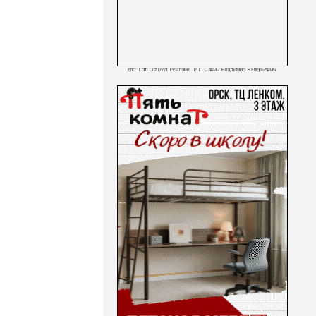
erid: LdtCJzDWt Реклама. ИП Савин Владимир Валерьевич