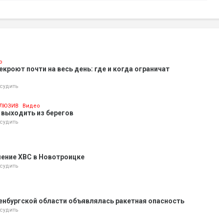
о
кроют почти на весь день: где и когда ограничат
судить
ЛЮЗИВ
Видео
 выходить из берегов
судить
ение ХВС в Новотроицке
судить
енбургской области объявлялась ракетная опасность
судить