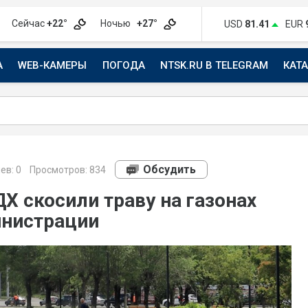
Сейчас
+22°
Ночью
+27°
USD
81.41
EUR
А
WEB-КАМЕРЫ
ПОГОДА
NTSK.RU В TELEGRAM
КАТ
АВТО
Обсудить
ев:
0
Просмотров: 834
Х скосили траву на газонах
инистрации