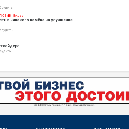
бсудить
ЛЮЗИВ
Видео
ть и никакого намёка на улучшение
бсудить
утсайдера
судить
erid: LdtCKQmLw Реклама. ИП Савин Владимир Валерьевич