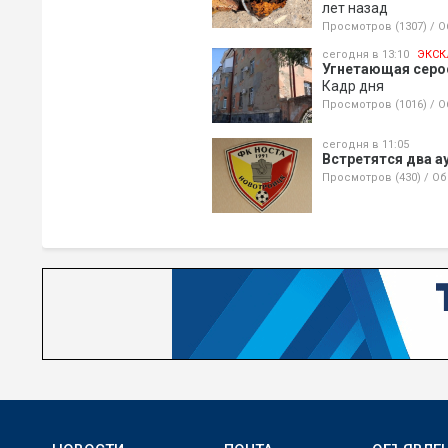
лет назад
Просмотров (1307)
/
О
сегодня в 13:10
ЭКСК
Угнетающая серос
Кадр дня
Просмотров (1016)
/
О
сегодня в 11:05
Встретятся два а
Просмотров (430)
/
Об