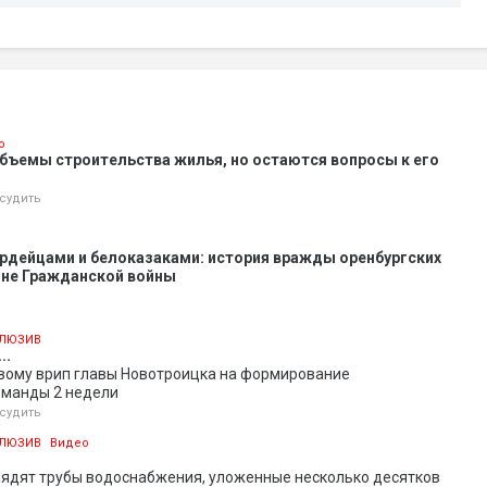
о
объемы строительства жилья, но остаются вопросы к его
судить
рдейцами и белоказаками: история вражды оренбургских
оне Гражданской войны
ЛЮЗИВ
..
овому врип главы Новотроицка на формирование
оманды 2 недели
судить
ЛЮЗИВ
Видео
лядят трубы водоснабжения, уложенные несколько десятков