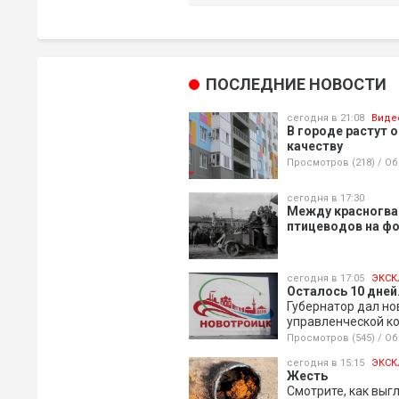
ПОСЛЕДНИЕ НОВОСТИ
сегодня в 21:08
Виде
В городе растут 
качеству
Просмотров (218)
/
Об
сегодня в 17:30
Между красногва
птицеводов на ф
сегодня в 17:05
ЭКСК
Осталось 10 дней.
Губернатор дал н
управленческой к
Просмотров (545)
/
Об
сегодня в 15:15
ЭКСК
Жесть
Смотрите, как выг