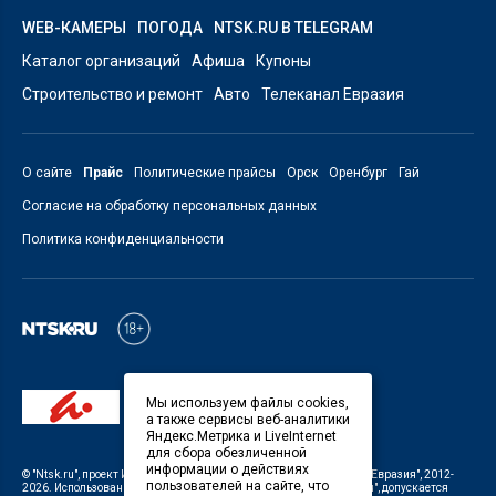
WEB-КАМЕРЫ
ПОГОДА
NTSK.RU В TELEGRAM
Каталог организаций
Афиша
Купоны
Строительство и ремонт
Авто
Телеканал Евразия
О сайте
Прайс
Политические прайсы
Орск
Оренбург
Гай
Согласие на обработку персональных данных
Политика конфиденциальности
Мы используем файлы cookies,
а также сервисы веб-аналитики
Яндекс.Метрика и LiveInternet
для сбора обезличенной
информации о действиях
©
"Ntsk.ru"
, проект
ИП Савин В.В. Служба информации: ООО "ТРК "Евразия"
, 2012-
пользователей на сайте, что
2026. Использование материалов, размещенных на сайте
"Ntsk.ru"
, допускается