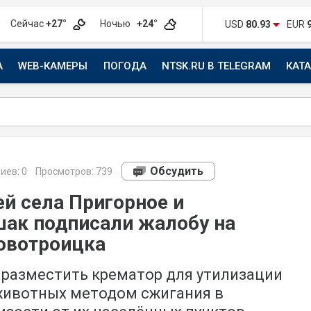
Сейчас
+27°
Ночью
+24°
USD
80.93
EUR
А
WEB-КАМЕРЫ
ПОГОДА
NTSK.RU В TELEGRAM
КАТ
АВТО
Обсудить
иев:
0
Просмотров: 739
й села Пригорное и
ак подписали жалобу на
овотроицка
 разместить крематор для утилизации
животных методом сжигания в