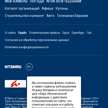
WEB-КАМЕРЫ
ПОГОДА
NTSK.RU В TELEGRAM
Каталог организаций
Афиша
Купоны
Строительство и ремонт
Авто
Телеканал Евразия
О сайте
Прайс
Политические прайсы
Орск
Оренбург
Гай
Согласие на обработку персональных данных
Политика конфиденциальности
Мы используем файлы cookies,
а также сервисы веб-аналитики
Яндекс.Метрика и LiveInternet
для сбора обезличенной
информации о действиях
©
"Ntsk.ru"
, проект
ИП Савин В.В. Служба информации: ООО "ТРК "Евразия"
, 2012-
пользователей на сайте, что
2026. Использование материалов, размещенных на сайте
"Ntsk.ru"
, допускается
помогает улучшать его работу.
только по письменному разрешению Редакции с указанием активной ссылки на
сайт
"Ntsk.ru"
.
"Ntsk.ru"
не несет ответственности за содержание объявлений,