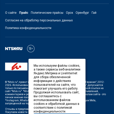
О сайте
Прайс
Политические прайсы
Орск
Оренбург
Гай
Согласие на обработку персональных данных
Политика конфиденциальности
Мы используем файлы cookies,
а также сервисы веб-аналитики
Яндекс.Метрика и LiveInternet
для сбора обезличенной
информации о действиях
©
"Ntsk.ru"
, проект
ИП Савин В.В. Служба информации: ООО "ТРК "Евразия"
, 2012-
пользователей на сайте, что
2026. Использование материалов, размещенных на сайте
"Ntsk.ru"
, допускается
помогает улучшать его работу.
только по письменному разрешению Редакции с указанием активной ссылки на
сайт
"Ntsk.ru"
.
"Ntsk.ru"
не несет ответственности за содержание объявлений,
Продолжая использовать сайт,
комментариев и рекламных материалов. Комментарии к материалам сайта - это
вы соглашаетесь с
личное мнение посетителей сайта.
использованием файлов
*Instagram, WhatsApp (Ватсап), Facebook (принадлежат корпорации Meta,
cookies и обработкой данных в
запрещенной на территории Российской Федерации)
соответствии с политикой
Отзывы и предложения о работе портала:
orsk@orsk.ru
конфиденциальности.
Покупаем новости +7(3537) 611-000,
ntsk@orsk.ru
;