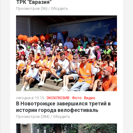
ТРК "Евразия"
Просмотров (56)
/
Обсудить
сегодня в 13:15
ЭКСКЛЮЗИВ
Фото
Видео
В Новотроицке завершился третий в
истории города велофестиваль
Просмотров (384)
/
Обсудить