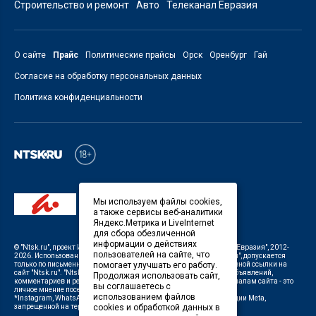
Строительство и ремонт
Авто
Телеканал Евразия
О сайте
Прайс
Политические прайсы
Орск
Оренбург
Гай
Согласие на обработку персональных данных
Политика конфиденциальности
Мы используем файлы cookies,
а также сервисы веб-аналитики
Яндекс.Метрика и LiveInternet
для сбора обезличенной
информации о действиях
©
"Ntsk.ru"
, проект
ИП Савин В.В. Служба информации: ООО "ТРК "Евразия"
, 2012-
пользователей на сайте, что
2026. Использование материалов, размещенных на сайте
"Ntsk.ru"
, допускается
помогает улучшать его работу.
только по письменному разрешению Редакции с указанием активной ссылки на
сайт
"Ntsk.ru"
.
"Ntsk.ru"
не несет ответственности за содержание объявлений,
Продолжая использовать сайт,
комментариев и рекламных материалов. Комментарии к материалам сайта - это
вы соглашаетесь с
личное мнение посетителей сайта.
использованием файлов
*Instagram, WhatsApp (Ватсап), Facebook (принадлежат корпорации Meta,
cookies и обработкой данных в
запрещенной на территории Российской Федерации)