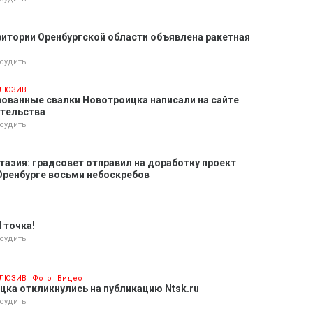
ритории Оренбургской области объявлена ракетная
судить
ЛЮЗИВ
ованные свалки Новотроицка написали на сайте
ительства
судить
тазия: градсовет отправил на доработку проект
Оренбурге восьми небоскребов
 точка!
судить
ЛЮЗИВ
Фото
Видео
цка откликнулись на публикацию Ntsk.ru
судить