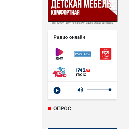
erid: 2VfnxvHgaXV Реклама. ИП Савина Елена Николаевна
Радио онлайн
ОПРОС