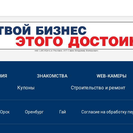
erid: LdtCKQmLw Реклама. ИП Савин Владимир Валерьевич
НИЯ
ЗНАКОМСТВА
WEB-КАМЕРЫ
Купоны
Строительство и ремонт
Орск
Оренбург
Гай
Согласие на обработку п