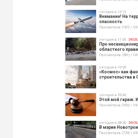
сегодня в 12:15
Внимание! На тер
опасность
Просмотров (187)
/
Об
сегодня в 11:05
ЭКСК
Про несанкционир
областного прав
Просмотров (381)
/
Об
сегодня в 10:00
«Космос» как фан
строительства в 
сегодня в 09:40
Этой мой гараж. И
Просмотров (592)
/
Об
сегодня в 08:30
ЭКСК
В мэрии Новотрои
Просмотров (729)
/
Об