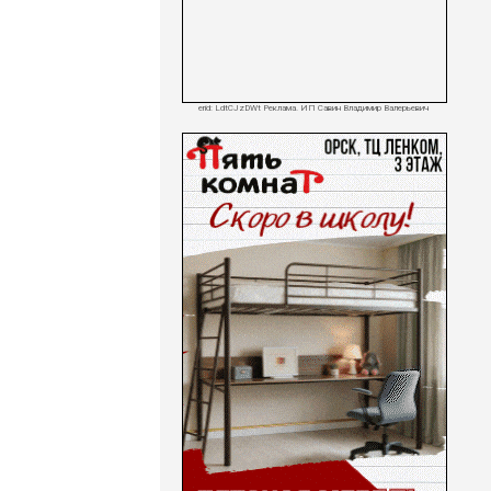
erid: LdtCJzDWt Реклама. ИП Савин Владимир Валерьевич