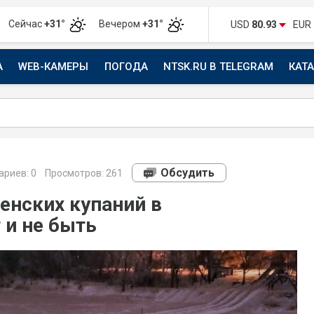
Сейчас
+31°
Вечером
+31°
USD
80.93
EUR
А
WEB-КАМЕРЫ
ПОГОДА
NTSK.RU В TELEGRAM
КАТ
АВТО
Обсудить
риев:
0
Просмотров: 261
енских купаний в
 и не быть