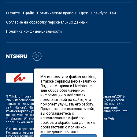
О сайте
Прайс
Политические прайсы
Орск
Оренбург
Гай
Согласие на обработку персональных данных
Политика конфиденциальности
Мы используем файлы cookies,
а также сервисы веб-аналитики
Яндекс.Метрика и LiveInternet
для сбора обезличенной
информации о действиях
©
"Ntsk.ru"
, проект
ИП Савин В.В. Служба информации: ООО "ТРК "Евразия"
, 2012-
пользователей на сайте, что
2026. Использование материалов, размещенных на сайте
"Ntsk.ru"
, допускается
помогает улучшать его работу.
только по письменному разрешению Редакции с указанием активной ссылки на
сайт
"Ntsk.ru"
.
"Ntsk.ru"
не несет ответственности за содержание объявлений,
Продолжая использовать сайт,
комментариев и рекламных материалов. Комментарии к материалам сайта - это
вы соглашаетесь с
личное мнение посетителей сайта.
использованием файлов
*Instagram, WhatsApp (Ватсап), Facebook (принадлежат корпорации Meta,
cookies и обработкой данных в
запрещенной на территории Российской Федерации)
соответствии с политикой
Отзывы и предложения о работе портала:
orsk@orsk.ru
конфиденциальности.
Покупаем новости +7(3537) 611-000,
ntsk@orsk.ru
;
Продаём рекламу +7 (3537) 25-08-07,
250807@orsk.ru
;