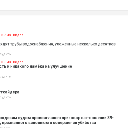
ЛЮЗИВ
Видео
лядят трубы водоснабжения, уложенные несколько десятков
судить
ЛЮЗИВ
Видео
ть и никакого намёка на улучшение
судить
утсайдера
судить
родским судом провозглашен приговор в отношении 39-
 признанного виновным в совершении убийства
судить