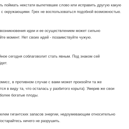
ть поймать некстати вылетевшее слово или исправить другую какую
я с окружающими. Грех не воспользоваться подобной возможностью.
возникновения идеи и ее осуществлением может сильно
йте момент. Нет своих идей - позаимствуйте чужую.
айное сегодня соблаговолит стать явным. Под знаком сей
дет.
омисс, в противном случае с вами может произойти та же
тся в виду та, что осталась у разбитого корыта). Умерив же свои
более богатые плоды.
телем гигантских запасов энергии, недоумевающим относительно
остарайтесь ничего не разрушить.