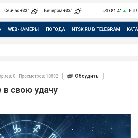
Сейчас
+32°
Вечером
+32°
USD
81.41
EUR
А
WEB-КАМЕРЫ
ПОГОДА
NTSK.RU В TELEGRAM
КАТ
АВТО
Обсудить
риев:
0
Просмотров: 10892
 в свою удачу