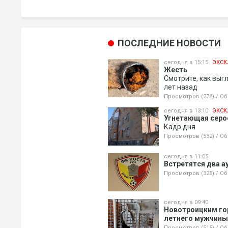
ПОСЛЕДНИЕ НОВОСТИ
сегодня в 15:15
ЭКСК
Жесть
Смотрите, как выг
лет назад
Просмотров (278)
/
Об
сегодня в 13:10
ЭКСК
Угнетающая серос
Кадр дня
Просмотров (532)
/
Об
сегодня в 11:05
Встретятся два а
Просмотров (325)
/
Об
сегодня в 09:40
Новотроицким го
летнего мужчины,
Просмотров (515)
/
Об