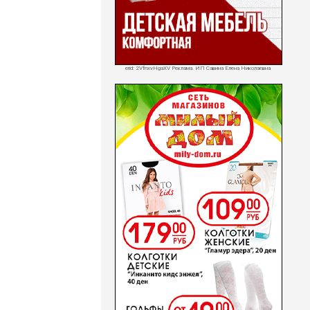
erid: 2VfnxvHgaXV Реклама. ИП Савина Елена Николаевна