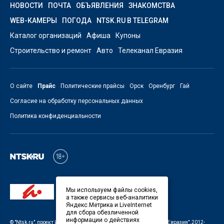
НОВОСТИ
ПОЧТА
ОБЪЯВЛЕНИЯ
ЗНАКОМСТВА
WEB-КАМЕРЫ
ПОГОДА
NTSK.RU В TELEGRAM
Каталог организаций
Афиша
Купоны
Строительство и ремонт
Авто
Телеканал Евразия
О сайте
Прайс
Политические прайсы
Орск
Оренбург
Гай
Согласие на обработку персональных данных
Политика конфиденциальности
Мы используем файлы cookies,
а также сервисы веб-аналитики
Яндекс.Метрика и LiveInternet
для сбора обезличенной
информации о действиях
©
"Ntsk.ru"
, проект
ИП Савин В.В. Служба информации: ООО "ТРК "Евразия"
, 2012-