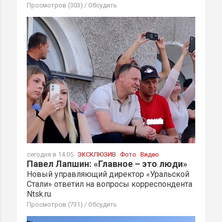
Просмотров (303)
/
Обсудить
сегодня в 14:05
ЭКСКЛЮЗИВ
Фото
Видео
Павел Лапшин: «Главное – это люди»
Новый управляющий директор «Уральской
Стали» ответил на вопросы корреспондента
Ntsk.ru
Просмотров (731)
/
Обсудить