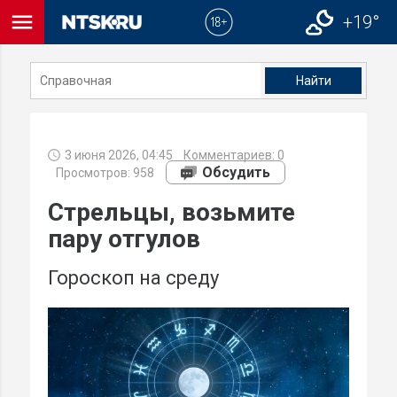
menu
+19°
close
3 июня 2026, 04:45
Комментариев:
0
Обсудить
Просмотров: 958
Стрельцы, возьмите
пару отгулов
Гороскоп на среду