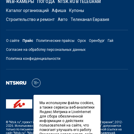
WEB-КАМЕРЫ
ПОГОДА
NTSK.RU В TELEGRAM
Каталог организаций
Афиша
Купоны
Строительство и ремонт
Авто
Телеканал Евразия
О сайте
Прайс
Политические прайсы
Орск
Оренбург
Гай
Согласие на обработку персональных данных
Политика конфиденциальности
Мы используем файлы cookies,
а также сервисы веб-аналитики
Яндекс.Метрика и LiveInternet
для сбора обезличенной
информации о действиях
©
"Ntsk.ru"
, проект
ИП Савин В.В. Служба информации: ООО "ТРК "Евразия"
, 2012-
пользователей на сайте, что
2026. Использование материалов, размещенных на сайте
"Ntsk.ru"
, допускается
только по письменному разрешению Редакции с указанием активной ссылки на
помогает улучшать его работу.
сайт
"Ntsk.ru"
.
"Ntsk.ru"
не несет ответственности за содержание объявлений,