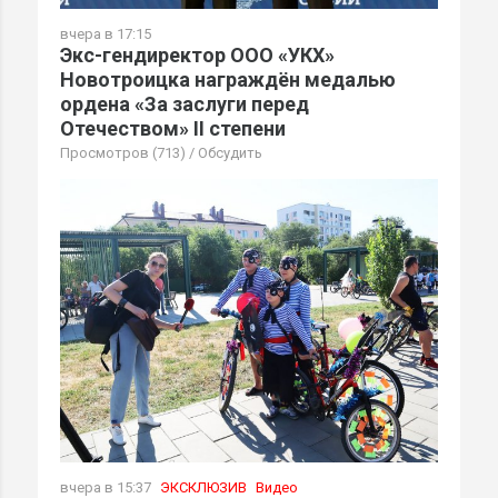
вчера в 17:15
Экс-гендиректор ООО «УКХ»
Новотроицка награждён медалью
ордена «За заслуги перед
Отечеством» II степени
Просмотров (713)
/
Обсудить
вчера в 15:37
ЭКСКЛЮЗИВ
Видео