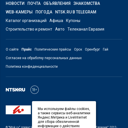
НОВОСТИ
ПОЧТА
ОБЪЯВЛЕНИЯ
ЗНАКОМСТВА
WEB-КАМЕРЫ
ПОГОДА
NTSK.RU В TELEGRAM
Каталог организаций
Афиша
Купоны
Строительство и ремонт
Авто
Телеканал Евразия
О сайте
Прайс
Политические прайсы
Орск
Оренбург
Гай
Согласие на обработку персональных данных
Политика конфиденциальности
Мы используем файлы cookies,
а также сервисы веб-аналитики
Яндекс.Метрика и LiveInternet
для сбора обезличенной
информации о действиях
©
"Ntsk.ru"
, проект
ИП Савин В.В. Служба информации: ООО "ТРК "Евразия"
, 2012-